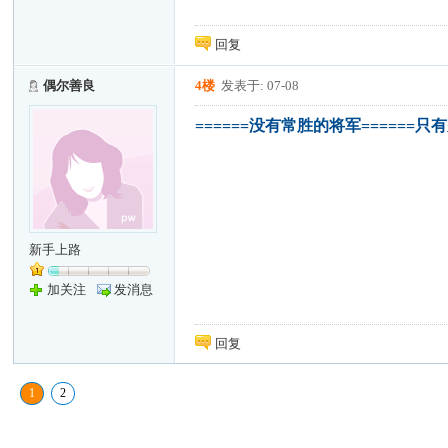
回复
偶尔善良
4楼
发表于: 07-08
======没有常胜的将军======
新手上路
加关注
发消息
回复
1
2