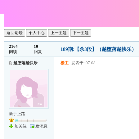
返回论坛
个人中心
上一主题
下一主题
2164
10
189期:【杀3段】（越堕落越快乐）；
阅读
回复
越堕落越快乐
楼主
发表于: 07-08
新手上路
加关注
发消息