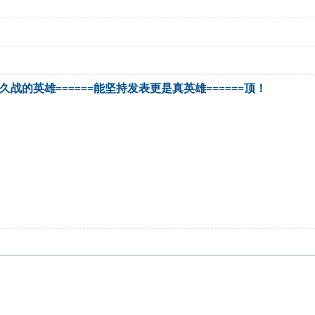
只有久战的英雄======能坚持发表更是真英雄======顶！