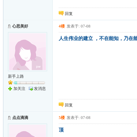
回复
心思美好
4楼
发表于: 07-08
人生伟业的建立 ，不在能知，乃在
新手上路
加关注
发消息
回复
点点滴滴
5楼
发表于: 07-08
顶