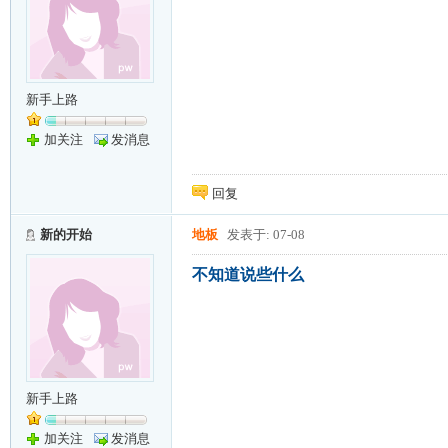
新手上路
加关注
发消息
回复
新的开始
地板
发表于: 07-08
不知道说些什么
新手上路
加关注
发消息