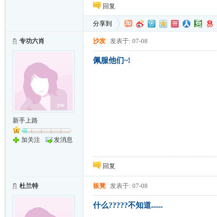
回复
分享到
专功六肖
沙发
发表于: 07-08
佩服他们~!
新手上路
加关注
发消息
回复
杜兰特
板凳
发表于: 07-08
什么?????不知道......