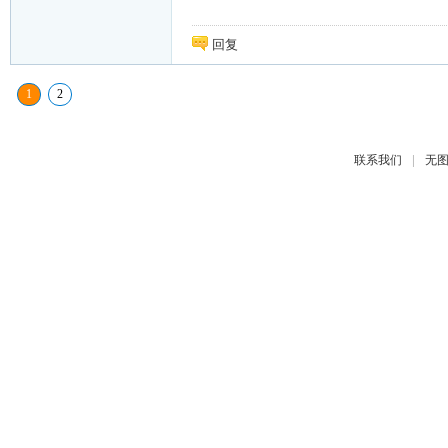
回复
1
2
|
联系我们
无