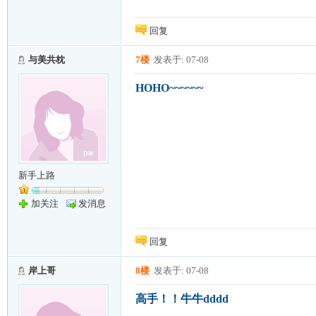
回复
与美共枕
7楼
发表于: 07-08
HOHO~~~~~~
新手上路
加关注
发消息
回复
岸上哥
8楼
发表于: 07-08
高手！！牛牛dddd