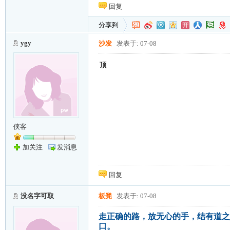
回复
分享到
ygy
沙发
发表于: 07-08
顶
侠客
加关注
发消息
回复
没名字可取
板凳
发表于: 07-08
走正确的路，放无心的手，结有道之
口。