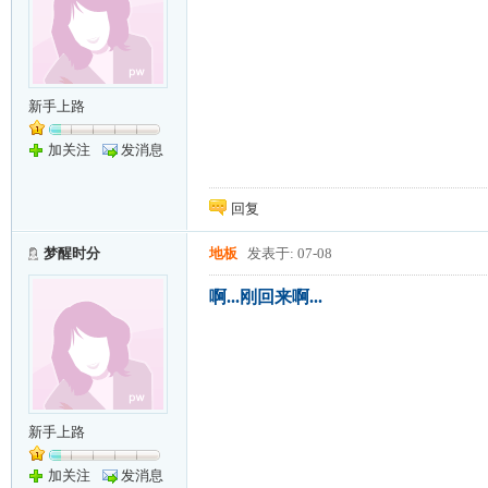
新手上路
加关注
发消息
回复
梦醒时分
地板
发表于: 07-08
啊...刚回来啊...
新手上路
加关注
发消息