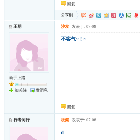
回复
分享到
王朋
沙发
发表于: 07-08
不客气~！~
新手上路
加关注
发消息
回复
行者同行
板凳
发表于: 07-08
d