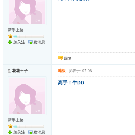
新手上路
加关注
发消息
回复
花花王子
地板
发表于: 07-08
高手！牛DD
新手上路
加关注
发消息