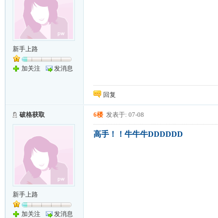
新手上路
加关注
发消息
回复
破格获取
6楼
发表于: 07-08
高手！！牛牛牛DDDDDD
新手上路
加关注
发消息