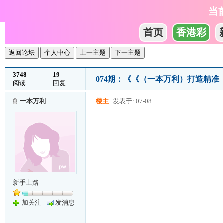
当
首页
香港彩
返回论坛
个人中心
上一主题
下一主题
3748
19
074期：《《（一本万利）打造精
阅读
回复
一本万利
楼主
发表于: 07-08
新手上路
加关注
发消息