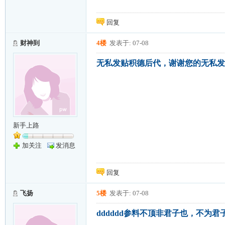
回复
财神到
4楼
发表于: 07-08
无私发贴积德后代，谢谢您的无私发
新手上路
加关注
发消息
回复
飞扬
5楼
发表于: 07-08
dddddd参料不顶非君子也，不为君子