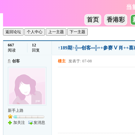
当
首页
香港彩
返回论坛
个人中心
上一主题
下一主题
667
12
↑189期↑╬═创客═╬++参赛 Ⅴ 肖
阅读
回复
创客
楼主
发表于: 07-08
新手上路
加关注
发消息