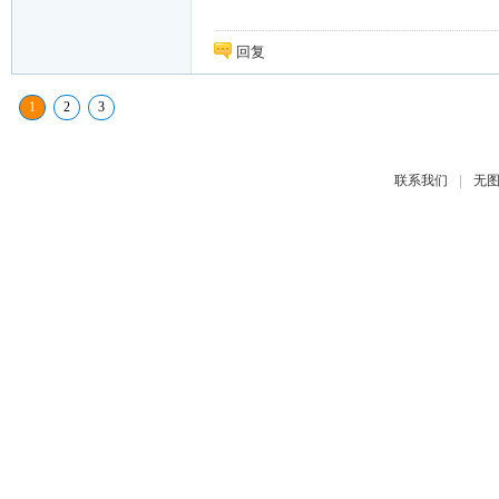
回复
1
2
3
|
联系我们
无