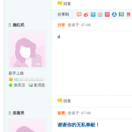
回复
分享到
施红武
沙发
发表于: 07-08
d
新手上路
加关注
发消息
回复
笑着哭
板凳
发表于: 07-08
谢谢你的无私奉献！