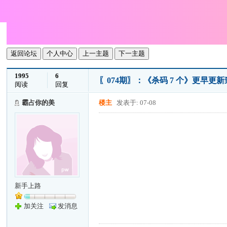
返回论坛
个人中心
上一主题
下一主题
1995
6
〖074期〗：《杀码 7 个》更早更
阅读
回复
霸占你的美
楼主
发表于: 07-08
新手上路
加关注
发消息