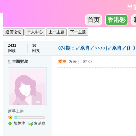
当
首页
香港彩
返回论坛
个人中心
上一主题
下一主题
2432
10
074期：↙杀肖↙>>>>[↙杀肖↙]
阅读
回复
丰顺财叔
楼主
发表于: 07-08
新手上路
加关注
发消息