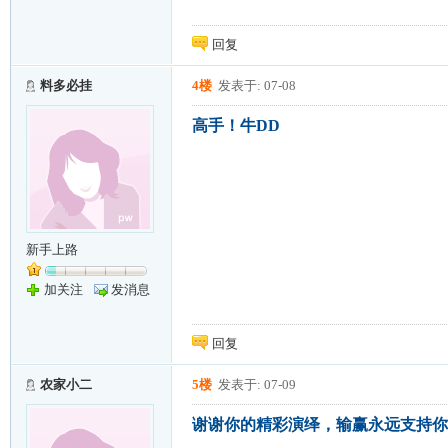
回复
料多必挂
4楼
发表于: 07-08
高手！牛DD
新手上路
加关注
发消息
回复
农家小二
5楼
发表于: 07-09
谢谢你的精彩演绎，输赢永远支持你