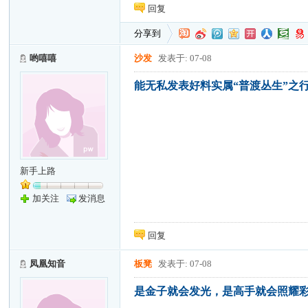
回复
分享到
哟嘻嘻
沙发
发表于: 07-08
能无私发表好料实属“普渡丛生”之行
新手上路
加关注
发消息
回复
凤凰知音
板凳
发表于: 07-08
是金子就会发光，是高手就会照耀