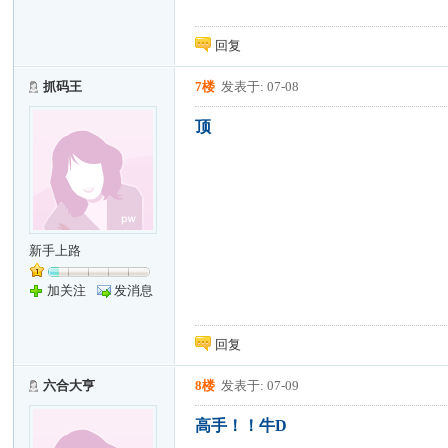
回复
抓码王
7楼
发表于: 07-08
顶
新手上路
加关注
发消息
回复
六合大亨
8楼
发表于: 07-09
高手！！牛D