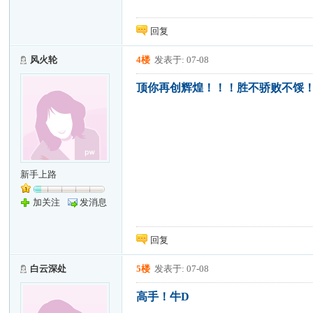
回复
风火轮
4楼
发表于: 07-08
顶你再创辉煌！！！胜不骄败不馁
新手上路
加关注
发消息
回复
白云深处
5楼
发表于: 07-08
高手！牛D