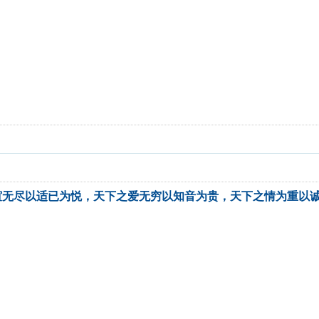
谊无尽以适已为悦，天下之爱无穷以知音为贵，天下之情为重以