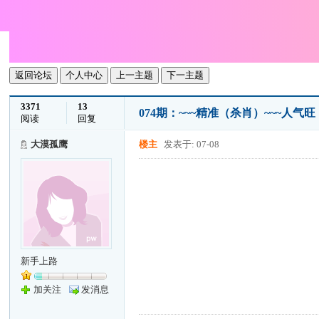
返回论坛
个人中心
上一主题
下一主题
3371
13
074期：~~~精准（杀肖）~~~人
阅读
回复
大漠孤鹰
楼主
发表于: 07-08
新手上路
加关注
发消息