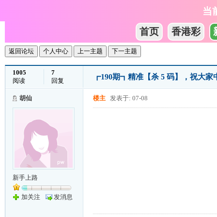
当
首页
香港彩
返回论坛
个人中心
上一主题
下一主题
1005
7
┏190期┓精准【杀 5 码】，祝大
阅读
回复
胡仙
楼主
发表于: 07-08
新手上路
加关注
发消息