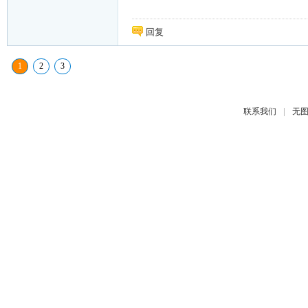
回复
1
2
3
|
联系我们
无