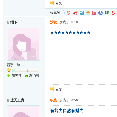
回复
分享到
绍爷
沙发
发表于: 07-08
★★★★★★★★★★★
新手上路
加关注
发消息
回复
进无止境
板凳
发表于: 07-08
有能力自然有魅力