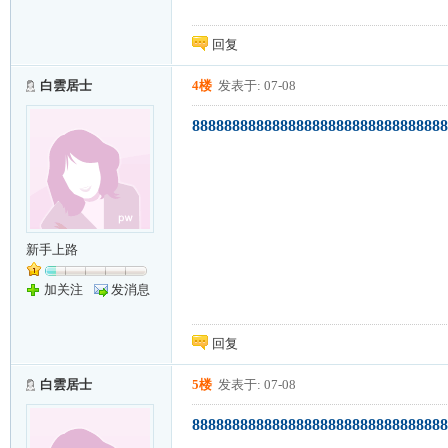
回复
白雲居士
4楼
发表于: 07-08
88888888888888888888888888888888
新手上路
加关注
发消息
回复
白雲居士
5楼
发表于: 07-08
88888888888888888888888888888888