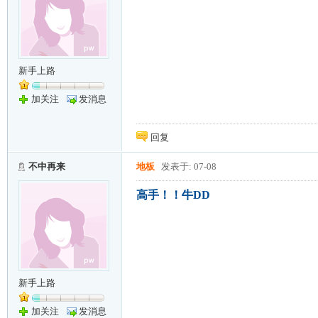
新手上路
加关注
发消息
回复
不中再来
地板
发表于: 07-08
高手！！牛DD
新手上路
加关注
发消息