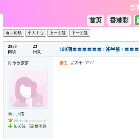
当
首页
香港彩
返回论坛
个人中心
上一主题
下一主题
2889
23
190期〓〓〓〓〓〓♀④半波♀〓〓
阅读
回复
冰冰凉凉
楼主
发表于: 07-08
新手上路
加关注
发消息