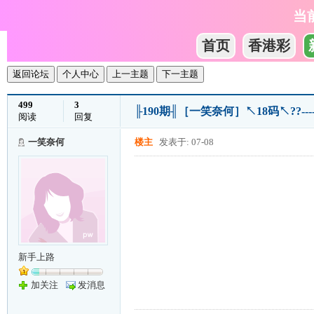
当
首页
香港彩
返回论坛
个人中心
上一主题
下一主题
499
3
╟190期╢［一笑奈何］↖18码↖??-
阅读
回复
一笑奈何
楼主
发表于: 07-08
新手上路
加关注
发消息