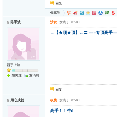
回复
分享到
陈军波
沙发
发表于: 07-08
→【★顶★顶】←〓 ===专顶高手==
新手上路
加关注
发消息
回复
用心成就
板凳
发表于: 07-08
高手！！牛d