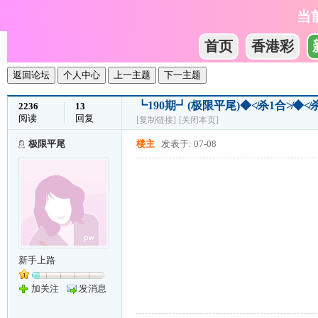
当
首页
香港彩
返回论坛
个人中心
上一主题
下一主题
┗190期┛(极限平尾)◆≮杀1合≯◆
2236
13
阅读
回复
[复制链接]
[关闭本页]
极限平尾
楼主
发表于: 07-08
新手上路
加关注
发消息